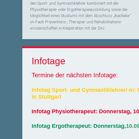
den Sport- und Gymnastiklehrer kombiniert mit der
Physiotherapie- oder Ergotherapieausbildung sowie die
Möglichkeit eines Studiums mit dem Abschluss „Bachelor“
im Fach Präventions-, Therapie- und Rehabilitations­­
wissenschaften in Kooperation mit der DIU.
Infotage
Termine der nächsten Infotage:
Infotag Sport- und Gymnastiklehrer/-in:
in Stuttgart
Infotag Physiotherapeut: Donnerstag, 10
Infotag Ergotherapeut: Donnerstag,
10.0